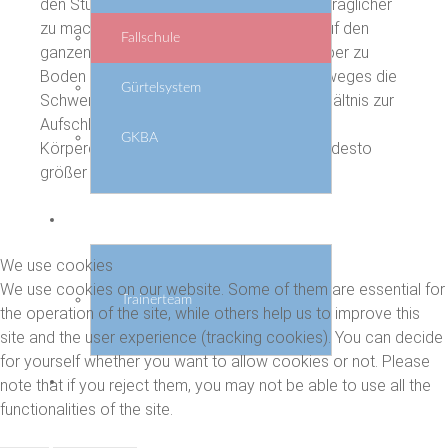
den Sturz für den menschlichen Körper erträglicher
zu machen, indem die Wucht des Falles auf den
Fallschule
ganzen Körper verteilt wird. Wenn ein Körper zu
Boden fällt, dann wirkt entlang seines Fallweges die
Gürtelsystem
Schwerkraft. Die Wucht des Falles im Verhältnis zur
Aufschlagfläche ergibt die Stärke der
GKBA
Körperdeformation. Je kleiner die Fläche, desto
größer die Deformation.
Training
We use cookies
We use cookies on our website. Some of them are essential for
Trainerteam
the operation of the site, while others help us to improve this
site and the user experience (tracking cookies). You can decide
for yourself whether you want to allow cookies or not. Please
Datenschutz+Impressum
note that if you reject them, you may not be able to use all the
functionalities of the site.